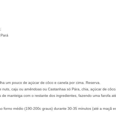
;
 Pará
ilha um pouco de açúcar de côco e canela por cima. Reserva.
e nuts, caju ou amêndoas ou Castanhaa só Pára, chia, açúcar de côco,
de manteiga com o restante dos ingredientes, fazendo uma farofa até
ao forno médio (190-200c graus) durante 30-35 minutos (até a maçã es