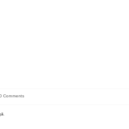
0 Comments
çã
.