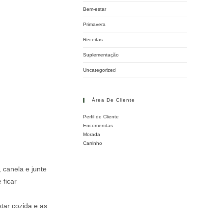
Bem-estar
Primavera
Receitas
Suplementação
Uncategorized
Área De Cliente
Perfil de Cliente
Encomendas
Morada
Carrinho
 canela e junte
 ficar
tar cozida e as