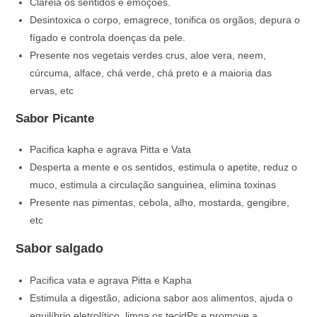
Clareia os sentidos e emoções.
Desintoxica o corpo, emagrece, tonifica os orgãos, depura o
fígado e controla doenças da pele.
Presente nos vegetais verdes crus, aloe vera, neem,
cúrcuma, alface, chá verde, chá preto e a maioria das
ervas, etc
Sabor Picante
Pacifica kapha e agrava Pitta e Vata
Desperta a mente e os sentidos, estimula o apetite, reduz o
muco, estimula a circulação sanguinea, elimina toxinas
Presente nas pimentas, cebola, alho, mostarda, gengibre,
etc
Sabor salgado
Pacifica vata e agrava Pitta e Kapha
Estimula a digestão, adiciona sabor aos alimentos, ajuda o
equilíbrio eletrolítico, limpa os tecidPs e promove a