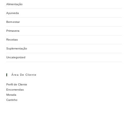
Alimentação
Ayurveda
Bem-estar
Primavera
Receitas
Suplementação
Uncategorized
Área De Cliente
Perfil de Cliente
Encomendas
Morada
Carrinho