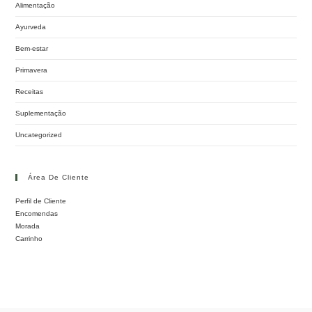
Alimentação
Ayurveda
Bem-estar
Primavera
Receitas
Suplementação
Uncategorized
Área De Cliente
Perfil de Cliente
Encomendas
Morada
Carrinho