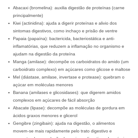
Abacaxi (bromelina): auxilia digestão de proteínas (carne
principalmente)
Kiwi (actinidina): ajuda a digerir proteínas e alivio dos
sintomas digestivos, como inchaço e prisão de ventre
Papaia (papaína): bactericida, bacteriostática e anti-
inflamatórias, que reduzem a inflamação no organismo e
ajudam na digestão da proteína
Manga (amilase): decompõe os carboidratos do amido (um
carboidrato complexo) em açúcares como glicose e maltose
Mel (diástase, amilase, invertase e protease): quebram o
açúcar em moléculas menores
Banana (amilases e glicosidases): que digerem amidos
complexos em açúcares de fácil absorção
Abacate (lipase): decompõe as moléculas de gordura em
ácidos graxos menores e glicerol
Gengibre (zingibain): ajuda na digestão, o alimentos
movem-se mais rapidamente pelo trato digestivo e