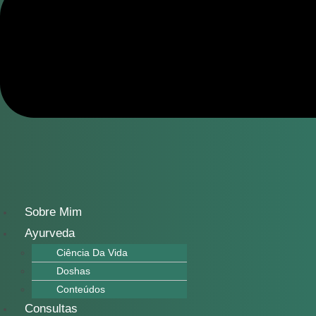
Sobre Mim
Ayurveda
Ciência Da Vida
Doshas
Conteúdos
Consultas