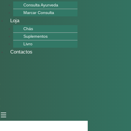
Consulta Ayurveda
Marcar Consulta
Loja
Chás
Suplementos
Livro
Contactos
0
0
0
€