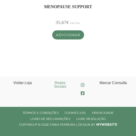
MENOPAUSE SUPPORT
35,67
€
Iva Inc.
ADICIONAR
Visitar Loja
Redes
Marcar Consulta
Sociais
TERMOS E CONDIÇÕES
COOKIES (UE)
PRIVACIDADE
LIVRO DE RECLAMAÇÕES
LIVRE RESOLUÇÃO
COPYRIGHT © 2026 TANIA FERREIRA | DESIGN BY
MYWEBSITE