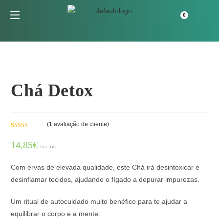
Chá Detox
(
1
avaliação de cliente)
Classifica
1
14,85
€
do com
Iva Inc.
4.00
em 5
com base
Com ervas de elevada qualidade, este Chá irá desintoxicar e
em
desinflamar tecidos, ajudando o fígado a depurar impurezas.
classificaç
ão de
cliente
Um ritual de autocuidado muito benéfico para te ajudar a
equilibrar o corpo e a mente.