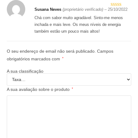
Susana Neves
(proprietário verificado)
–
25/10/2022
Avaliaçã
o
4
de 5
Chá com sabor muito agradável. Sinto-me menos
inchada e mais leve. Os meus níveis de energia
também estão um pouco mais altos!
O seu endereço de email não será publicado.
Campos
obrigatórios marcados com
*
A sua classificação
A sua avaliação sobre o produto
*