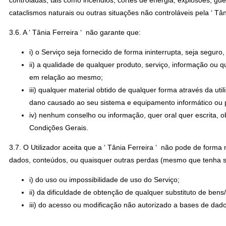
controladas, tais como incêndios, cortes de energia, explosões, gue
cataclismos naturais ou outras situações não controláveis pela ‘ 
3.6. A ‘ Tânia Ferreira ‘ não garante que:
i) o Serviço seja fornecido de forma ininterrupta, seja seguro,
ii) a qualidade de qualquer produto, serviço, informação ou 
em relação ao mesmo;
iii) qualquer material obtido de qualquer forma através da uti
dano causado ao seu sistema e equipamento informático ou 
iv) nenhum conselho ou informação, quer oral quer escrita, o
Condições Gerais.
3.7. O Utilizador aceita que a ‘ Tânia Ferreira ‘ não pode de form
dados, conteúdos, ou quaisquer outras perdas (mesmo que tenha sid
i) do uso ou impossibilidade de uso do Serviço;
ii) da dificuldade de obtenção de qualquer substituto de bens/
iii) do acesso ou modificação não autorizado a bases de dad