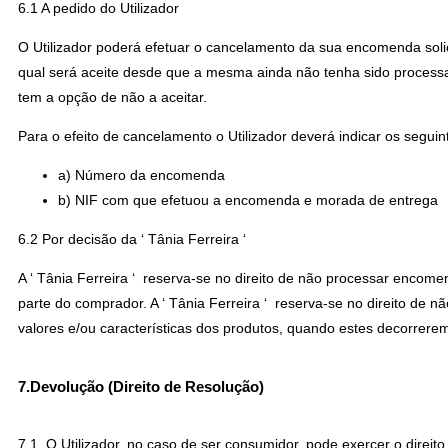
6.1 A pedido do Utilizador
O Utilizador poderá efetuar o cancelamento da sua encomenda solic
qual será aceite desde que a mesma ainda não tenha sido processad
tem a opção de não a aceitar.
Para o efeito de cancelamento o Utilizador deverá indicar os seguint
a) Número da encomenda
b) NIF com que efetuou a encomenda e morada de entrega
6.2 Por decisão da ‘ Tânia Ferreira ‘
A ‘ Tânia Ferreira ‘ reserva-se no direito de não processar encom
parte do comprador. A ‘ Tânia Ferreira ‘ reserva-se no direito de
valores e/ou características dos produtos, quando estes decorrerem 
7
.
Devolução (Direito de Resolução)
7.1. O Utilizador, no caso de ser consumidor, pode exercer o direit