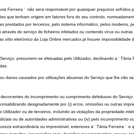
ia Ferreira ‘ não será responsável por quaisquer prejuízos sofridos pe
ções que tenham origem em fatores fora do seu controlo, nomeadamente
 prestados por terceiros, pelo sistema informático, pelos modems, pe
 através do serviço de ficheiros infetados ou contendo vírus ou outra
o sítio eletrónico da Loja Online mercadox.pt houver impossibilidade d
erviço, presumem-se efetuadas pelo Utilizador, declinando a ‘ Tânia 
idas.
 ou danos causados por utilizações abusivas do Serviço que lhe não se
s decorrentes do incumprimento ou cumprimento defeituoso do Serviço q
sponsabilizando designadamente por (i) erros, omissões ou outras impre
 Utilizador ou de terceiros, incluindo as violações da propriedade intel
iciais ou de autoridades administrativas ou (iv) pelo incumprimento o
tureza extraordinária ou imprevisível, exteriores à ‘ Tânia Ferreira ‘