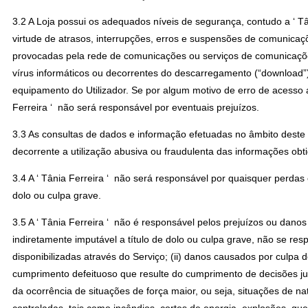
3.2 A Loja possui os adequados níveis de segurança, contudo a ‘ Tân
virtude de atrasos, interrupções, erros e suspensões de comunica
provocadas pela rede de comunicações ou serviços de comunicações
vírus informáticos ou decorrentes do descarregamento (“download”)
equipamento do Utilizador. Se por algum motivo de erro de acesso a
Ferreira ‘ não será responsável por eventuais prejuízos.
3.3 As consultas de dados e informação efetuadas no âmbito deste S
decorrente a utilização abusiva ou fraudulenta das informações obt
3.4 A ‘ Tânia Ferreira ‘ não será responsável por quaisquer perdas
dolo ou culpa grave.
3.5 A ‘ Tânia Ferreira ‘ não é responsável pelos prejuízos ou dano
indiretamente imputável a título de dolo ou culpa grave, não se re
disponibilizadas através do Serviço; (ii) danos causados por culpa do
cumprimento defeituoso que resulte do cumprimento de decisões jud
da ocorrência de situações de força maior, ou seja, situações de na