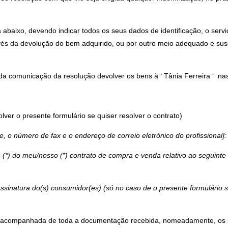
a abaixo, devendo indicar todos os seus dados de identificação, o serv
ravés da devolução do bem adquirido, ou por outro meio adequado e sus
da comunicação da resolução devolver os bens à ‘ Tânia Ferreira ‘ nas
lver o presente formulário se quiser resolver o contrato)
, o número de fax e o endereço de correio eletrónico do profissional]:
(*) do meu/nosso (*) contrato de compra e venda relativo ao seguinte
atura do(s) consumidor(es) (só no caso de o presente formulário ser
 e acompanhada de toda a documentação recebida, nomeadamente, os 