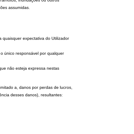
erramotos, inundações ou outros
ações assumidas.
 quaisquer expectativa do Utilizador
te o único responsável por qualquer
 que não esteja expressa nestas
imitado a, danos por perdas de lucros,
ência desses danos), resultantes: