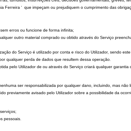
rras, tumultos, insurreições civis, decisões governamentais, greves, t
Tânia Ferreira ‘ que impeçam ou prejudiquem o cumprimento das obrig
 sem erros ou funcione de forma infinita;
qualquer outro material comprado ou obtido através do Serviço preencha
lização do Serviço é utilizado por conta e risco do Utilizador, sendo es
por qualquer perda de dados que resultem dessa operação.
btida pelo Utilizador de ou através do Serviço criará qualquer garantia
a nenhuma ser responsabilizada por qualquer dano, incluindo, mas não l
o previamente avisado pelo Utilizador sobre a possibilidade da ocorr
serviços;
os pessoais.