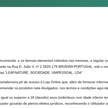
encomenda, e os demais elementos referidos nas mesmas, a regular os
com sede na Rua D. João V, nº 2 2820-179 AROEIRA PORTUGAL, sob o nú
signadas “LEAFNATURE, SOCIEDADE, UNIPESSOAL, LDA“.
/taniaferreira.pt/ de acesso à Loja Online que, além de fornecer inform
encomendar os produtos nela divulgados, nos termos e condições aqui de
gual ou superior a 18 (dezoito) anos (indivíduos com idade inferior te
izador gozarão de plenos efeitos jurídicos, reconhecendo o Utilizador 