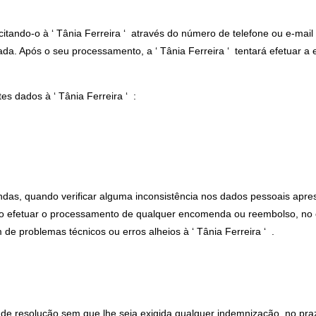
itando-o à ‘ Tânia Ferreira ‘ através do número de telefone ou e-mai
a. Após o seu processamento, a ‘ Tânia Ferreira ‘ tentará efetuar a
es dados à ‘ Tânia Ferreira ‘ :
endas, quando verificar alguma inconsistência nos dados pessoais ap
 não efetuar o processamento de qualquer encomenda ou reembolso, no 
de problemas técnicos ou erros alheios à ‘ Tânia Ferreira ‘ .
o de resolução sem que lhe seja exigida qualquer indemnização, no praz