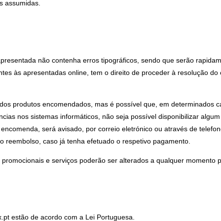
es assumidas.
o apresentada não contenha erros tipográficos, sendo que serão rapida
ntes às apresentadas online, tem o direito de proceder à resolução do
ade dos produtos encomendados, mas é possível que, em determinados ca
ncias nos sistemas informáticos, não seja possível disponibilizar algum
a encomenda, será avisado, por correio eletrónico ou através de telef
o reembolso, caso já tenha efetuado o respetivo pagamento.
 promocionais e serviços poderão ser alterados a qualquer momento pel
x.pt estão de acordo com a Lei Portuguesa.